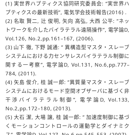
(1) 実世界ハプティクス協同研究委員会: “実世界ハ
プティクスの最新技術”, 電気学会技術報告(2016) .
(2) 名取 賢二, 辻 俊明, 矢向 高弘, 大西 公平: ”ネッ
トワークを介したバイラテラル遠隔操作”, 電学論D,
Vol.126, No.2,pp.161–167, (2006).
(3) 山下 徹, 下野 誠通: ” 異構造型マスタ・スレーブ
システムにおける力センサレスバイラテラル制御に
関する一考察”, 電学論D, Vol.131, No.6,pp.777–
784, (2011).
(4) 矢島 俊介, 桂 誠一郎: ”異質量マスタ・スレーブ
システムにおけるモード空間オブザーバに基づく非
干渉バイラテラル制御”, 電学論D, Vol.133,
No.2,pp.172–180, (2013).
(5) 大石 潔, 大場 譲, 桂 誠一郎: ” 加速度制御に基づ
くモーションコントロールの運動学とダイナミク
ス”, 電学論D, Vol.127, No.6,pp.545–553, (2007).