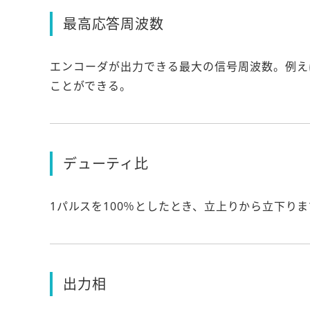
最高応答周波数
エンコーダが出力できる最大の信号周波数。例えば、最
ことができる。
デューティ比
1パルスを100％としたとき、立上りから立下り
出力相